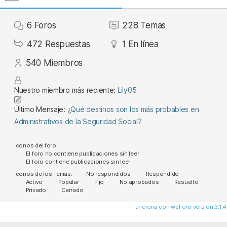
6
Foros
228
Temas
472
Respuestas
1
En línea
540
Miembros
Nuestro miembro más reciente:
Lily05
Último Mensaje:
¿Qué destinos son los más probables en
Administrativos de la Seguridad Social?
Iconos del foro:
El foro no contiene publicaciones sin leer
El foro contiene publicaciones sin leer
Iconos de los Temas:
No respondidos
Respondido
Activo
Popular
Fijo
No aprobados
Resuelto
Privado
Cerrado
Funciona con wpForo version 3.1.4