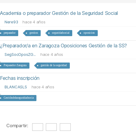
Academia o preparador Gestión de la Seguridad Social
Nere93
hace 4 años
preparador
gestion
seguridadsocial
oposicion
¿Preparador/a en Zaragoza Oposiciones Gestión de la SS?
SegSocOposZG...
hace 4 años
Preparador Zaragoza
gestión de la seguridad
Fechas inscripción
BLANCASLS
hace 4 años
Gestióndelaseguridadsocia
Compartir: