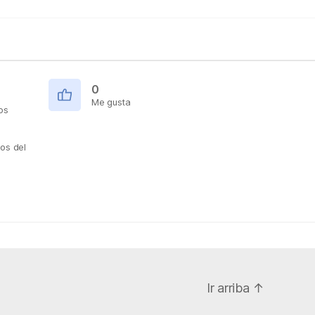
0
Me gusta
os
os del
Ir arriba
↑