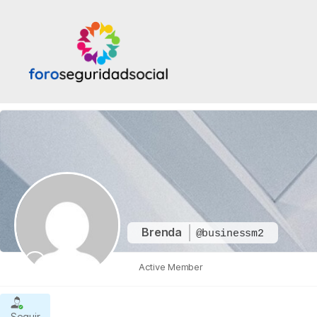
Foro
Seguridad
Social
Brenda
@businessm2
Active Member
Seguir