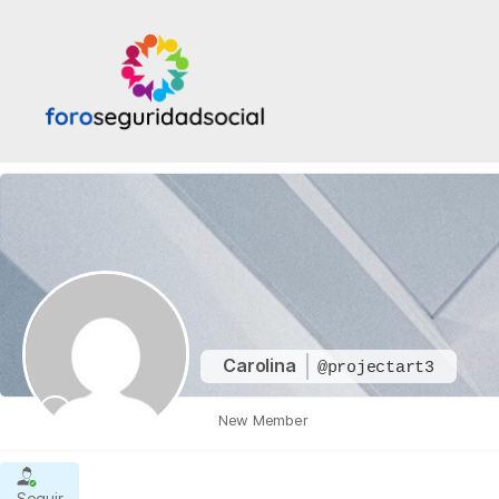
Foro
Seguridad
Social
Carolina
@projectart3
New Member
Seguir