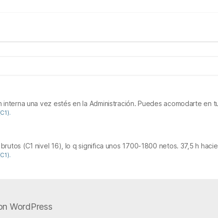
 interna una vez estés en la Administración. Puedes acomodarte en tu
C1).
utos (C1 nivel 16), lo q significa unos 1700-1800 netos. 37,5 h hacien
C1).
on WordPress