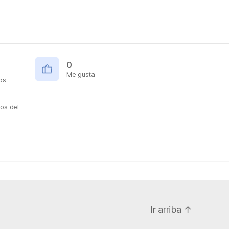
0
Me gusta
os
os del
Ir arriba
↑