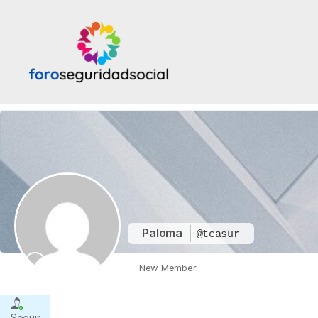
Foro
Seguridad
Social
Paloma
@tcasur
New Member
Seguir